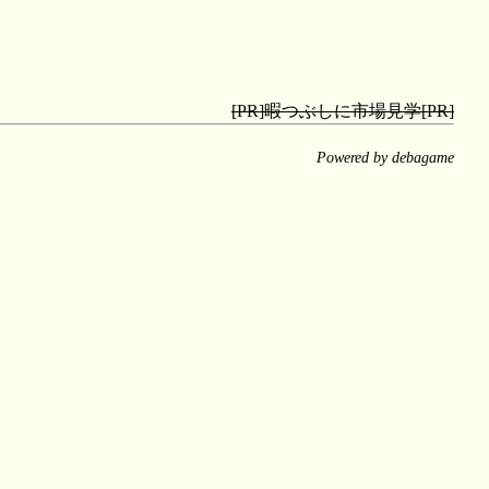
[PR]暇つぶしに市場見学[PR]
Powered by debagame