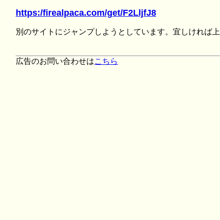
https:/firealpaca.com/get/F2LljfJ8
別のサイトにジャンプしようとしています。宜しければ上
広告のお問い合わせは
こちら