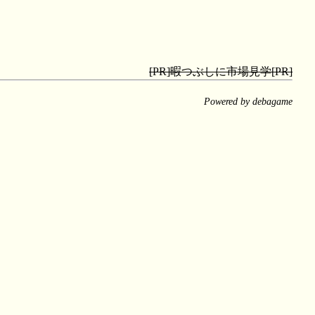
[PR]暇つぶしに市場見学[PR]
Powered by debagame